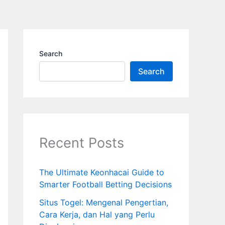
Search
Search
Recent Posts
The Ultimate Keonhacai Guide to
Smarter Football Betting Decisions
Situs Togel: Mengenal Pengertian,
Cara Kerja, dan Hal yang Perlu