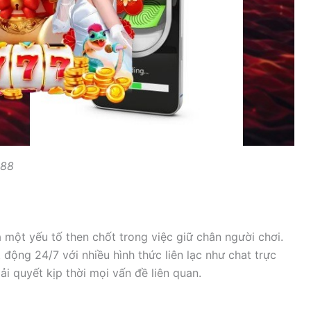
U88
 một yếu tố then chốt trong việc giữ chân người chơi.
 động 24/7 với nhiều hình thức liên lạc như chat trực
ải quyết kịp thời mọi vấn đề liên quan.