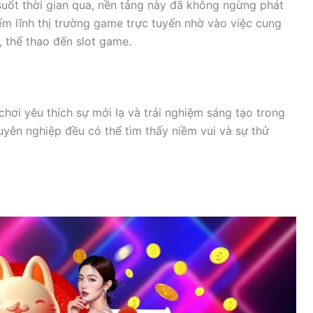
uốt thời gian qua, nền tảng này đã không ngừng phát
m lĩnh thị trường game trực tuyến nhờ vào việc cung
, thể thao đến slot game.
ơi yêu thích sự mới lạ và trải nghiệm sáng tạo trong
uyên nghiệp đều có thể tìm thấy niềm vui và sự thử