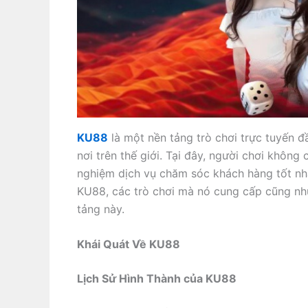
KU88
là một nền tảng trò chơi trực tuyến đ
nơi trên thế giới. Tại đây, người chơi không 
nghiệm dịch vụ chăm sóc khách hàng tốt nhất
KU88, các trò chơi mà nó cung cấp cũng như
tảng này.
Khái Quát Về KU88
Lịch Sử Hình Thành của KU88