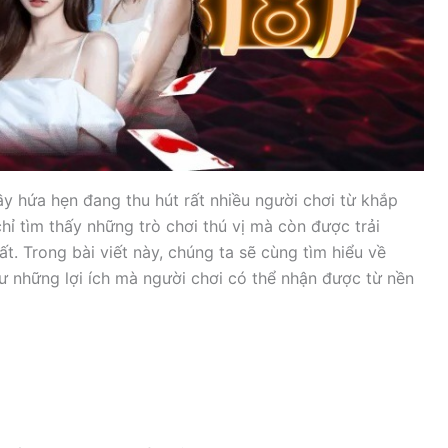
ầy hứa hẹn đang thu hút rất nhiều người chơi từ khắp
chỉ tìm thấy những trò chơi thú vị mà còn được trải
. Trong bài viết này, chúng ta sẽ cùng tìm hiểu về
 những lợi ích mà người chơi có thể nhận được từ nền