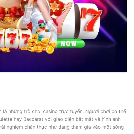
à những trò chơi casino trực tuyến. Người chơi có thể
ulette hay Baccarat với giao diện bắt mắt và hình ảnh
trải nghiệm chân thực như đang tham gia vào một sòng