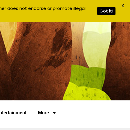
X
ner does not endorse or promote illegal
Got it!
ntertainment
More