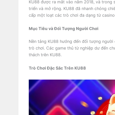
KU88 được ra mắt vào năm 2018, và trong s
triển và mở rộng. KU88 đã nhanh chóng chiế
cấp một loạt các trò chơi đa dạng từ casino
Mục Tiêu và Đối Tượng Người Chơi
Nền tảng KU88 hướng đến đối tượng người ch
trò chơi. Các game thủ từ nghiệp dư đến ch
thách trên KU88.
Trò Chơi Đặc Sắc Trên KU88