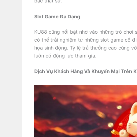
bạc thật sự.
Slot Game Đa Dạng
KU88 cũng nổi bật nhờ vào những trò chơi s
có thể trải nghiệm từ những slot game cổ đ
họa sinh động. Tỷ lệ trả thưởng cao cùng với
luôn có động lực tham gia.
Dịch Vụ Khách Hàng Và Khuyến Mại Trên 