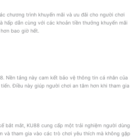
ác chương trình khuyến mãi và ưu đãi cho người chơi
à hấp dẫn cùng với các khoản tiền thưởng khuyến mãi
 hơn bao giờ hết.
88. Nền tảng này cam kết bảo vệ thông tin cá nhân của
tiến. Điều này giúp người chơi an tâm hơn khi tham gia
t kế bắt mắt, KU88 cung cấp một trải nghiệm người dùng
ếm và tham gia vào các trò chơi yêu thích mà không gặp