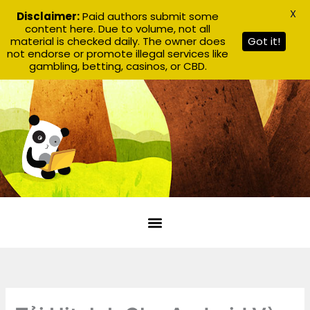
X
Disclaimer:
Paid authors submit some
content here. Due to volume, not all
material is checked daily. The owner does
Got it!
not endorse or promote illegal services like
gambling, betting, casinos, or CBD.
Skip
to
content