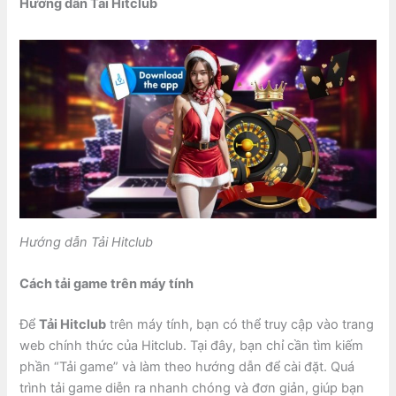
Hướng dẫn Tải Hitclub
Hướng dẫn Tải Hitclub
Cách tải game trên máy tính
Để
Tải Hitclub
trên máy tính, bạn có thể truy cập vào trang
web chính thức của Hitclub. Tại đây, bạn chỉ cần tìm kiếm
phần “Tải game” và làm theo hướng dẫn để cài đặt. Quá
trình tải game diễn ra nhanh chóng và đơn giản, giúp bạn