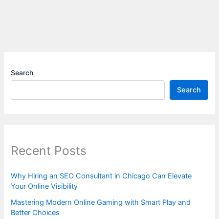
Search
Search
Recent Posts
Why Hiring an SEO Consultant in Chicago Can Elevate
Your Online Visibility
Mastering Modern Online Gaming with Smart Play and
Better Choices