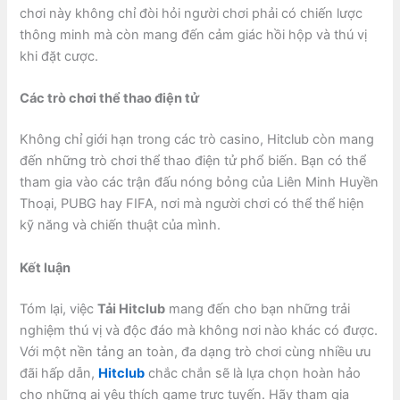
chơi này không chỉ đòi hỏi người chơi phải có chiến lược
thông minh mà còn mang đến cảm giác hồi hộp và thú vị
khi đặt cược.
Các trò chơi thể thao điện tử
Không chỉ giới hạn trong các trò casino, Hitclub còn mang
đến những trò chơi thể thao điện tử phổ biến. Bạn có thể
tham gia vào các trận đấu nóng bỏng của Liên Minh Huyền
Thoại, PUBG hay FIFA, nơi mà người chơi có thể thể hiện
kỹ năng và chiến thuật của mình.
Kết luận
Tóm lại, việc
Tải Hitclub
mang đến cho bạn những trải
nghiệm thú vị và độc đáo mà không nơi nào khác có được.
Với một nền tảng an toàn, đa dạng trò chơi cùng nhiều ưu
đãi hấp dẫn,
Hitclub
chắc chắn sẽ là lựa chọn hoàn hảo
cho những ai yêu thích game trực tuyến. Hãy tham gia