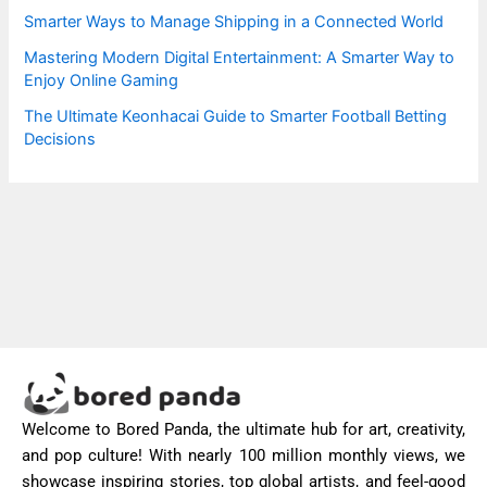
Smarter Ways to Manage Shipping in a Connected World
Mastering Modern Digital Entertainment: A Smarter Way to
Enjoy Online Gaming
The Ultimate Keonhacai Guide to Smarter Football Betting
Decisions
Welcome to Bored Panda, the ultimate hub for art, creativity,
and pop culture! With nearly 100 million monthly views, we
showcase inspiring stories, top global artists, and feel-good